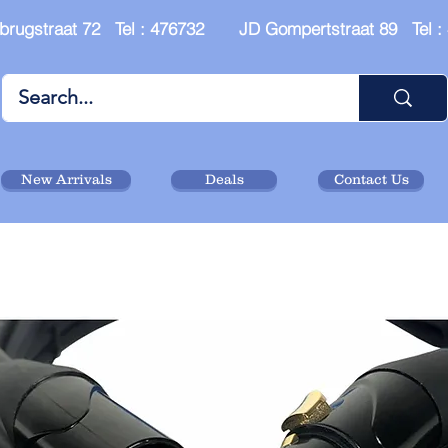
brugstraat 72 Tel : 476732 JD Gompertstraat 89 Tel 
New Arrivals
Deals
Contact Us