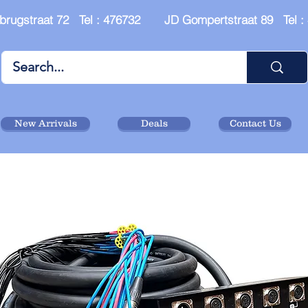
brugstraat 72 Tel : 476732 JD Gompertstraat 89 Tel 
New Arrivals
Deals
Contact Us