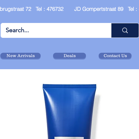
brugstraat 72 Tel : 476732 JD Gompertstraat 89 Tel 
New Arrivals
Deals
Contact Us