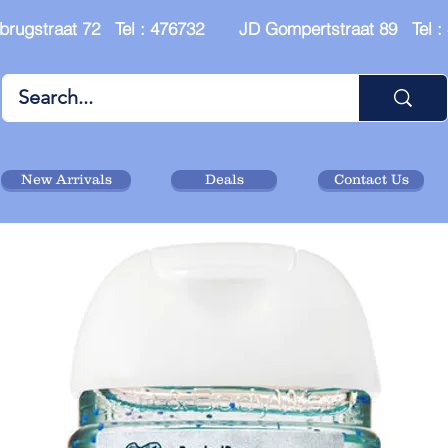
brugstraat 72 Tel : 476732 JD Gompertstraat 89 Tel 
New Arrivals
Deals
Contact Us