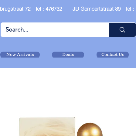
brugstraat 72 Tel : 476732 JD Gompertstraat 89 Tel 
New Arrivals
Deals
Contact Us