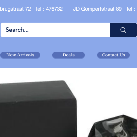
brugstraat 72 Tel : 476732 JD Gompertstraat 89 Tel 
New Arrivals
Deals
Contact Us