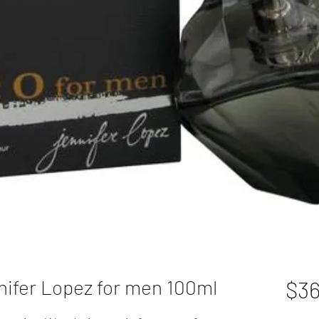
nifer Lopez for men 100ml
$36