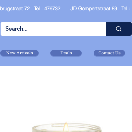
brugstraat 72 Tel : 476732 JD Gompertstraat 89 Tel 
New Arrivals
Deals
Contact Us