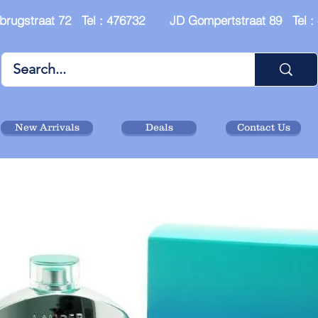
brugstraat 72 Tel : 476732 JD Gompertstraat 89 Tel 
New Arrivals
Deals
Contact Us