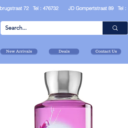
brugstraat 72 Tel : 476732 JD Gompertstraat 89 Tel 
New Arrivals
Deals
Contact Us